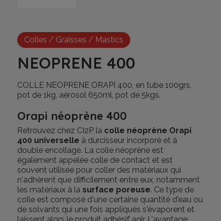
Colles / Graisses / Mastics
NEOPRENE 400
COLLE NEOPRENE ORAPI 400, en tube 100grs,
pot de 1kg, aérosol 650ml, pot de 5kgs.
Orapi néoprène 400
Retrouvez chez CI2P la
colle néoprène Orapi
400 universelle
à durcisseur incorporé et à
double encollage. La colle néoprène est
également appelée colle de contact et est
souvent utilisée pour coller des matériaux qui
n'adhèrent que difficilement entre eux, notamment
les matériaux à la
surface poreuse
. Ce type de
colle est composé d'une certaine quantité d'eau ou
de solvants qui une fois appliqués s'évaporent et
laissent alors le produit adhésif agir. L'avantage