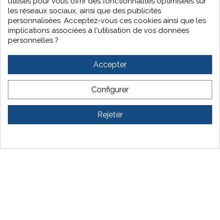
grenoble@ci2p.fr
utilisés pour vous offrir des fonctionnalités optimisées sur
les réseaux sociaux, ainsi que des publicités
personnalisées. Acceptez-vous ces cookies ainsi que les
implications associées à l'utilisation de vos données
2 rue de varsovie
personnelles ?
34350 Vendres
Accepter
04 66 53 99 29
sud@ci2p.fr
Configurer
Rejeter
Mentions Légales
|
Politique de confidentialité
| © CI2P | Tous droits
réservés | Fait avec ♥ par
Blackmoon