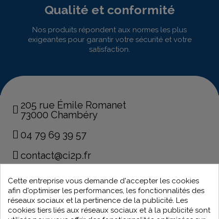
Qualité et conformité
Nos produits répondent aux normes les plus
exigeantes pour garantir votre sécurité et votre
satisfaction.
205 rue Émile Romanet
73000 Chambéry
04 79 69 39 57
contact@ci2p.fr
Cette entreprise vous demande d'accepter les cookies
32 rue de la Paix
afin d'optimiser les performances, les fonctionnalités des
38160 Echirolles
réseaux sociaux et la pertinence de la publicité. Les
04 76 51 30 82
cookies tiers liés aux réseaux sociaux et à la publicité sont