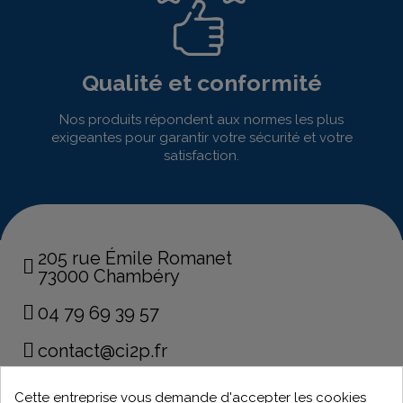
Qualité et conformité
Nos produits répondent aux normes les plus
exigeantes pour garantir votre sécurité et votre
satisfaction.
205 rue Émile Romanet
73000 Chambéry
04 79 69 39 57
contact@ci2p.fr
Cette entreprise vous demande d'accepter les cookies