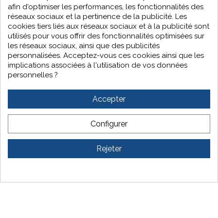
32 rue de la Paix
afin d'optimiser les performances, les fonctionnalités des
38160 Echirolles
réseaux sociaux et la pertinence de la publicité. Les
04 76 51 30 82
cookies tiers liés aux réseaux sociaux et à la publicité sont
grenoble@ci2p.fr
utilisés pour vous offrir des fonctionnalités optimisées sur
les réseaux sociaux, ainsi que des publicités
personnalisées. Acceptez-vous ces cookies ainsi que les
implications associées à l'utilisation de vos données
2 rue de varsovie
personnelles ?
34350 Vendres
Accepter
04 66 53 99 29
sud@ci2p.fr
Configurer
Rejeter
Mentions Légales
|
Politique de confidentialité
| © CI2P | Tous droits
réservés | Fait avec ♥ par
Blackmoon