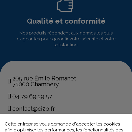
Qualité et conformité
Nos produits répondent aux normes les plus
exigeantes pour garantir votre sécurité et votre
satisfaction.
205 rue Émile Romanet
73000 Chambéry
04 79 69 39 57
contact@ci2p.fr
Cette entreprise vous demande d'accepter les cookies
32 rue de la Paix
afin d'optimiser les performances, les fonctionnalités des