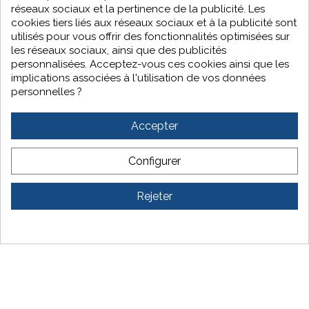
38160 Echirolles
réseaux sociaux et la pertinence de la publicité. Les
04 76 51 30 82
cookies tiers liés aux réseaux sociaux et à la publicité sont
grenoble@ci2p.fr
utilisés pour vous offrir des fonctionnalités optimisées sur
les réseaux sociaux, ainsi que des publicités
personnalisées. Acceptez-vous ces cookies ainsi que les
implications associées à l'utilisation de vos données
2 rue de varsovie
personnelles ?
34350 Vendres
Accepter
04 66 53 99 29
sud@ci2p.fr
Configurer
Rejeter
Mentions Légales
|
Politique de confidentialité
| © CI2P | Tous droits
réservés | Fait avec ♥ par
Blackmoon